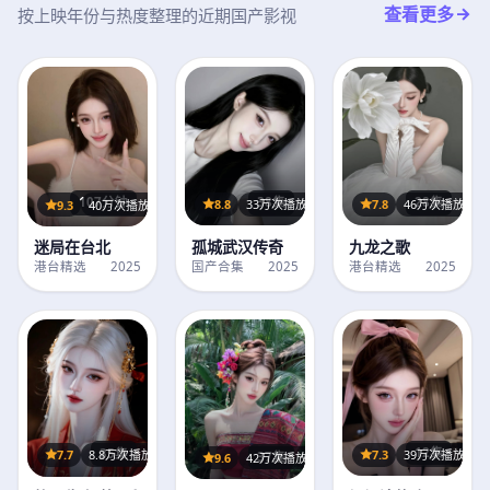
查看更多
按上映年份与热度整理的近期国产影视
28集
38集
107分钟
7.8
46万次播放
8.8
33万次播放
9.3
40万次播放
九龙之歌
孤城武汉传奇
迷局在台北
港台精选
2025
国产合集
2025
港台精选
2025
12集
35集
7.3
39万次播放
7.7
8.8万次播放
37集
9.6
42万次播放