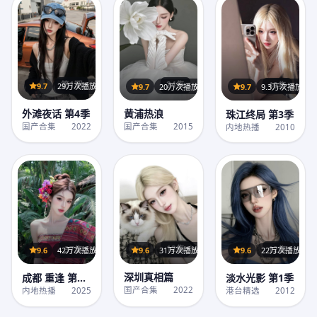
第1期
24集
40集
9.7
29万次播放
9.7
20万次播放
9.7
9.3万次播放
外滩夜话 第4季
黄浦热浪
珠江终局 第3季
国产合集
2022
国产合集
2015
内地热播
2010
12集
12集
37集
9.6
31万次播放
9.6
22万次播放
9.6
42万次播放
深圳真相篇
淡水光影 第1季
成都 重逢 第1
季
国产合集
2022
港台精选
2012
内地热播
2025