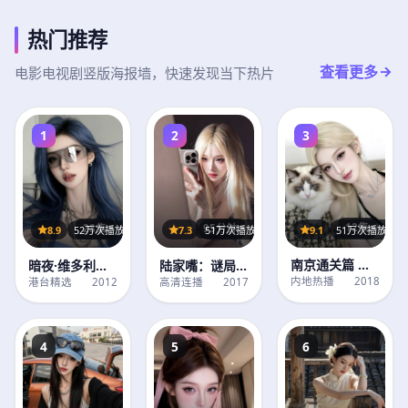
热门推荐
查看更多
电影电视剧竖版海报墙，快速发现当下热片
1
2
3
12集
95分钟
28集
9.1
51万次播放
7.3
51万次播放
8.9
52万次播放
南京通关篇 第2
陆家嘴：谜局
暗夜·维多利亚
季
（完整版）
港记 第2季
内地热播
2018
高清连播
2017
港台精选
2012
4
5
6