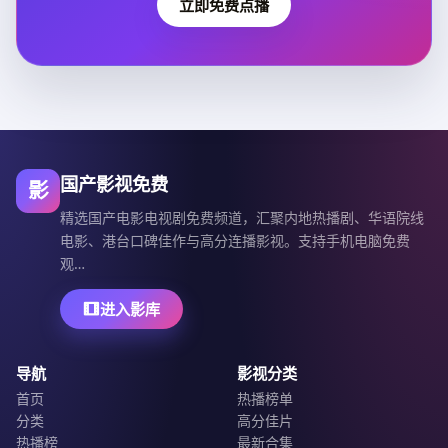
立即免费点播
国产影视免费
影
精选国产电影电视剧免费频道，汇聚内地热播剧、华语院线
电影、港台口碑佳作与高分连播影视。支持手机电脑免费
观…
进入影库
导航
影视分类
首页
热播榜单
分类
高分佳片
热播榜
最新合集