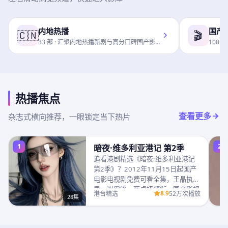
内地热播
国产
🇨🇳
🎬
33
部 ·
汇聚内地热播新剧与高分口碑国产影…
100
部 
热播焦点
查看更多
杂志式横向推荐，一眼锁定当下热片
1
2
暗夜·维多利亚港记 第2季
追看港剧精选《暗夜·维多利亚港记
第2季》？2012年11月15日起国产
电影电视剧免费可看全集，王晶执
导，谢霆锋、蔡卓妍领衔，国产影视
8.9
港台精选
52万次播放
28集
免费同步超…