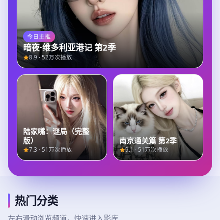
今日主推
暗夜·维多利亚港记 第2季
8.9
·
52万次播放
陆家嘴：谜局（完整
版）
南京通关篇 第2季
7.3
·
51万次播放
9.1
·
51万次播放
热门分类
左右滑动浏览频道，快速进入影库