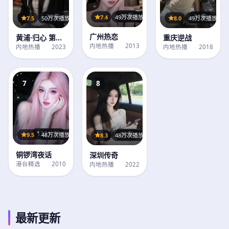
28集
7.4
49万次播放
29集
31集
7.5
50万次播放
8.0
49万次播放
广州热恋
黄浦·归心 第1
重庆逆战
内地热播
2013
季
内地热播
2023
内地热播
2018
7
8
132分钟
28集
9.5
48万次播放
8.3
48万次播放
铜锣湾夜话
深圳传奇
港台精选
2010
内地热播
2022
最新更新