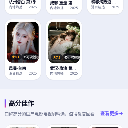
铜锣湾热浪 第1
杭州告白 第3季
成都 重逢 第1
季
港台精选
2025
内地热播
2025
季
内地热播
2025
28集
30集
9.1
31万次播放
7.2
45万次播放
风暴·台南
武汉·热浪 第3
季
港台精选
2025
内地热播
2025
高分佳作
查看更多
口碑高分的国产电影电视剧精选，值得反复回看