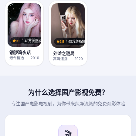
132分钟
9.5
48万次播放
127分钟
9.5
43万次播放
铜锣湾夜话
外滩之谜局
港台精选
2010
高清连播
2020
为什么选择
国产影视免费
？
专注国产电影电视剧，为你带来纯净流畅的免费观影体验
🎬